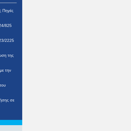
ς Πηγές
24/825
23/2225
ωση της
με την
του
ρήσης σε