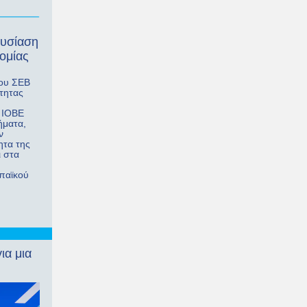
ουσίαση
ομίας
του ΣΕΒ
ότητας
υ ΙΟΒΕ
ήματα,
ν
ητα της
ι στα
ωπαϊκού
ια μια