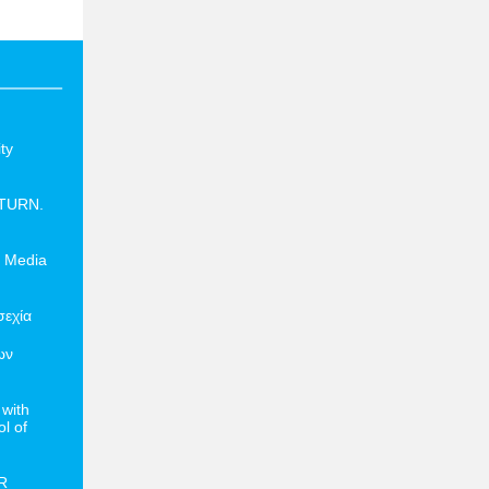
ty
ETURN.
l Media
σεχία
ων
with
l of
HR