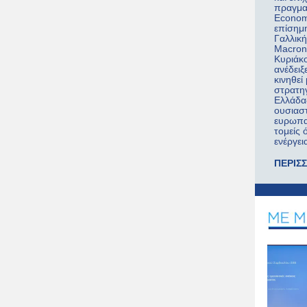
πραγμα
Econom
επίσημ
Γαλλικ
Macron
Κυριάκ
ανέδει
κινηθεί
στρατηγ
Ελλάδα
ουσιαστ
ευρωπα
τομείς 
ενέργει
ΠΕΡΙΣ