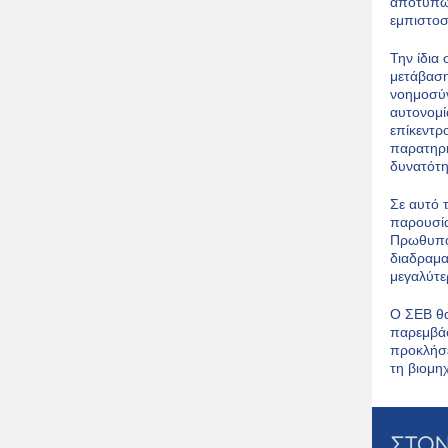
αποτυπών
εμπιστοσ
Την ίδια
μετάβαση
νοημοσύν
αυτονομί
επίκεντρ
παρατηρη
δυνατότη
Σε αυτό 
παρουσία
Πρωθυπου
διαδραμα
μεγαλύτε
Ο ΣΕΒ θα
παρεμβάσ
προκλήσε
τη βιομη