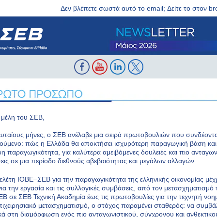
Δεν βλέπετε σωστά αυτό το email; Δείτε το στον b
μέλη του ΣΕΒ,
ευταίους μήνες, ο ΣΕΒ ανέλαβε μια σειρά πρωτοβουλιών που συνδέοντα
τούμενο: πώς η Ελλάδα θα αποκτήσει ισχυρότερη παραγωγική βάση και
η παραγωγικότητα, για καλύτερα αμειβόμενες δουλειές και πιο ανταγων
σεις σε μια περίοδο διεθνούς αβεβαιότητας και μεγάλων αλλαγών.
ελέτη ΙΟΒΕ–ΣΕΒ για την παραγωγικότητα της ελληνικής οικονομίας μέχρ
για την εργασία και τις συλλογικές συμβάσεις, από τον μετασχηματισμό 
Β σε ΣΕΒ Τεχνική Ακαδημία έως τις πρωτοβουλίες για την τεχνητή νο
επιχειρησιακό μετασχηματισμό, ο στόχος παραμένει σταθερός: να συμβ
κά στη διαμόρφωση ενός πιο ανταγωνιστικού, σύγχρονου και ανθεκτικο