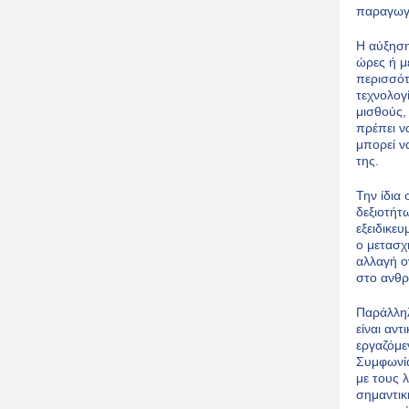
παραγωγι
Η αύξηση
ώρες ή μ
περισσότ
τεχνολογ
μισθούς, 
πρέπει ν
μπορεί ν
της.
Την ίδια
δεξιοτήτ
εξειδικευ
ο μετασχ
αλλαγή ο
στο ανθρ
Παράλληλ
είναι αν
εργαζόμε
Συμφωνία
με τους 
σημαντικ