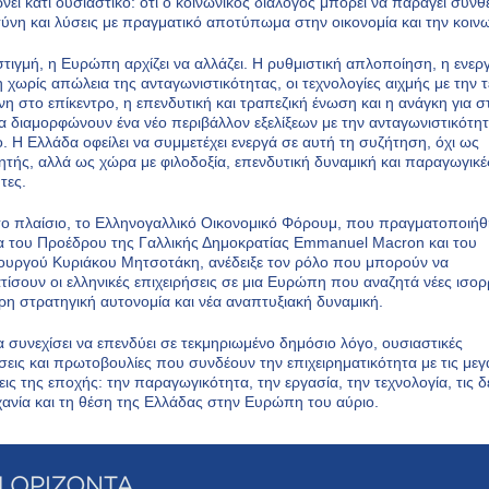
ει κάτι ουσιαστικό: ότι ο κοινωνικός διάλογος μπορεί να παράγει συνθέ
ύνη και λύσεις με πραγματικό αποτύπωμα στην οικονομία και την κοιν
 στιγμή, η Ευρώπη αρχίζει να αλλάζει. Η ρυθμιστική απλοποίηση, η ενερ
 χωρίς απώλεια της ανταγωνιστικότητας, οι τεχνολογίες αιχμής με την 
η στο επίκεντρο, η επενδυτική και τραπεζική ένωση και η ανάγκη για σ
α διαμορφώνουν ένα νέο περιβάλλον εξελίξεων με την ανταγωνιστικότη
ο. Η Ελλάδα οφείλει να συμμετέχει ενεργά σε αυτή τη συζήτηση, όχι ως
τής, αλλά ως χώρα με φιλοδοξία, επενδυτική δυναμική και παραγωγικέ
τες.
το πλαίσιο, το Ελληνογαλλικό Οικονομικό Φόρουμ, που πραγματοποιήθ
 του Προέδρου της Γαλλικής Δημοκρατίας Emmanuel Macron και του
ργού Κυριάκου Μητσοτάκη, ανέδειξε τον ρόλο που μπορούν να
τίσουν οι ελληνικές επιχειρήσεις σε μια Ευρώπη που αναζητά νέες ισορ
ρη στρατηγική αυτονομία και νέα αναπτυξιακή δυναμική.
 συνεχίσει να επενδύει σε τεκμηριωμένο δημόσιο λόγο, ουσιαστικές
εις και πρωτοβουλίες που συνδέουν την επιχειρηματικότητα με τις μεγ
ις της εποχής: την παραγωγικότητα, την εργασία, την τεχνολογία, τις δε
χανία και τη θέση της Ελλάδας στην Ευρώπη του αύριο.