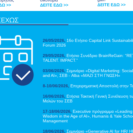
ειρήσεις
οικονομία
ΔΕΙΤΕ ΕΔΩ >>
ΔΩ >>
ΔΕΙΤΕ ΕΔΩ >>
26/05/2026,
16o Ετήσιο Capital Link Sustainabili
Forum 2026
29/05/2026,
Ετήσιο Συνέδριο BrainReGain: “R
TALENT. IMPACT.”
03/06/2026,
Σεμινάριο «Digital Marketing: Socia
and AI», ΣΕΒ - Alba «ΜΑΖΙ ΣΤΗ ΓΝΩΣΗ
»
8-10/06/2026,
Επιχειρηματική Αποστολή στην Τ
16/06/2026,
Ετήσια Τακτική Γενική Συνέλευση τ
Μελών του ΣΕΒ
17-18/06/2026,
Executive πρόγραμμα «Leading 
Wisdom in the Age of AI», Humanis & Yale Schoo
Management
18/06/2026,
Σεμινάριο «Generative AI for HR/ 