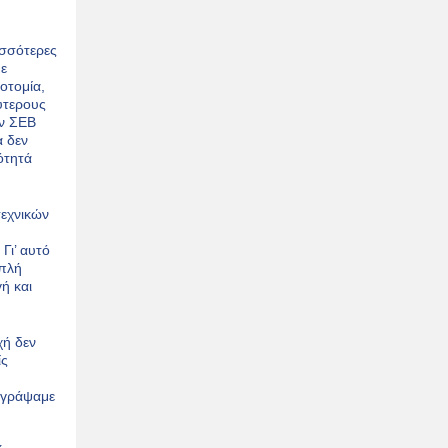
ισσότερες
με
οτομία,
λύτερους
ον ΣΕΒ
α δεν
ότητά
τεχνικών
Γι’ αυτό
απλή
ή και
χή δεν
ίς
ή
ογράψαμε