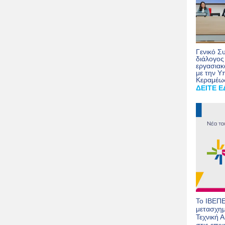
Γενικό Σ
διάλογος
εργασιακ
με την Υ
Κεραμέω
ΔΕΙΤΕ Ε
Το ΙΒΕΠ
μετασχημ
Τεχνική 