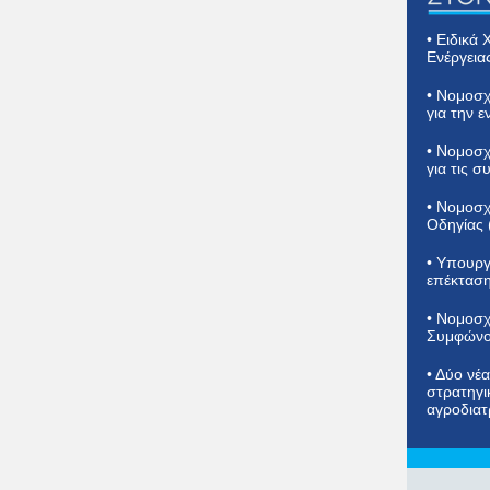
• Ειδικά
Ενέργεια
• Νομοσχ
για την 
• Νομοσχ
για τις 
• Νομοσχ
Οδηγίας 
• Υπουργ
επέκταση
• Νομοσχ
Συμφώνου
• Δύο νέ
στρατηγι
αγροδια