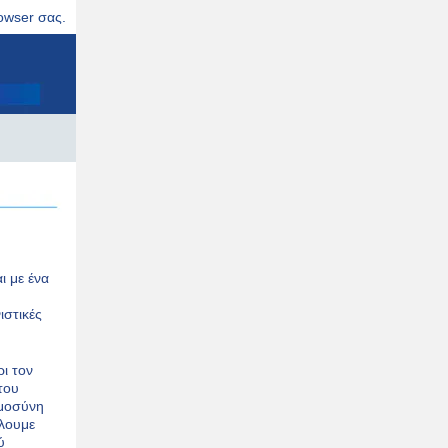
rowser σας.
ι με ένα
ιστικές
ι τον
του
ημοσύνη
άλουμε
ύ