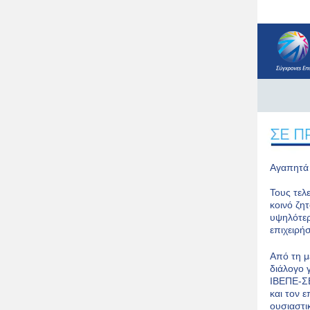
Αγαπητά 
Τους τελ
κοινό ζη
υψηλότερ
επιχειρή
Από τη μ
διάλογο 
ΙΒΕΠΕ-ΣΕ
και τον 
ουσιαστι