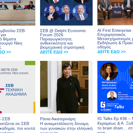
AI First Enterprise:
υμβούλιο ΣΕΒ:
ΣΕΒ @ Delphi Economic
Επιχειρησιακός
 για
Forum 2026:
Μετασχηματισμός 
ά θέματα
Παραγωγικότητα,
Εκδήλωση & Πρακτ
πουργό Νίκη
ανθεκτικότητα και
οδηγός
ς
βιομηχανική στρατηγική
ΔΕΙΤΕ ΕΔΩ >>
ΔΩ >>
ΔΕΙΤΕ ΕΔΩ >>
IG Talks Ep #36 – 
Ε-ΣΕΒ
Ράνια Αικατερινάρη:
Κεραμέως & Α. Ξύ
ατίζεται σε
ΣΕΒ
Η ανεκμετάλλευτη δύναμη
το brain drain… στ
Ακαδημία, πιο κοντά
των γυναικών στην ελληνική
gain