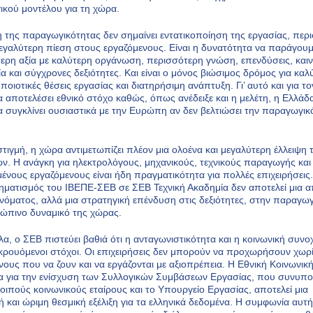
κού μοντέλου για τη χώρα.
 της παραγωγικότητας δεν σημαίνει εντατικοποίηση της εργασίας, περ
εγαλύτερη πίεση στους εργαζόμενους. Είναι η δυνατότητα να παράγου
ερη αξία με καλύτερη οργάνωση, περισσότερη γνώση, επενδύσεις, καιν
ία και σύγχρονες δεξιότητες. Και είναι ο μόνος βιώσιμος δρόμος για κα
ποιοτικές θέσεις εργασίας και διατηρήσιμη ανάπτυξη. Γι’ αυτό και για τ
α αποτελέσει εθνικό στόχο καθώς, όπως ανέδειξε και η μελέτη, η Ελλάδ
α συγκλίνει ουσιαστικά με την Ευρώπη αν δεν βελτιώσει την παραγωγικ
 στιγμή, η χώρα αντιμετωπίζει πλέον μια ολοένα και μεγαλύτερη έλλειψη 
ων. Η ανάγκη για ηλεκτρολόγους, μηχανικούς, τεχνικούς παραγωγής και
μένους εργαζόμενους είναι ήδη πραγματικότητα για πολλές επιχειρήσεις. 
ηματισμός του ΙΒΕΠΕ-ΣΕΒ σε ΣΕΒ Τεχνική Ακαδημία δεν αποτελεί μια 
νόματος, αλλά μια στρατηγική επένδυση στις δεξιότητες, στην παραγωγ
ώπινο δυναμικό της χώρας.
α, ο ΣΕΒ πιστεύει βαθιά ότι η ανταγωνιστικότητα και η κοινωνική συνο
τικρουόμενοι στόχοι. Οι επιχειρήσεις δεν μπορούν να προχωρήσουν χωρ
νους που να ζουν και να εργάζονται με αξιοπρέπεια. Η Εθνική Κοινωνικ
 για την ενίσχυση των Συλλογικών Συμβάσεων Εργασίας, που συνυπ
λοιπούς κοινωνικούς εταίρους και το Υπουργείο Εργασίας, αποτελεί μια
ή και ώριμη θεσμική εξέλιξη για τα ελληνικά δεδομένα. Η συμφωνία αυτή