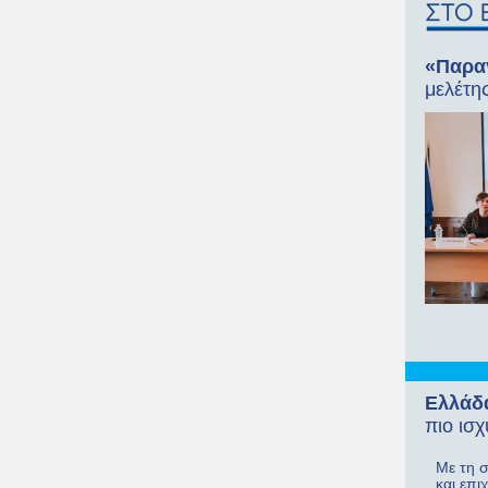
«Παρα
μελέτη
Ελλάδα
πιο ισ
Με τη 
και επι