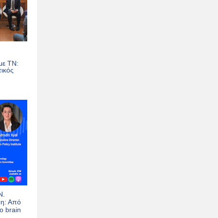
με TN:
ικός
Ν.
δη: Από
ο brain