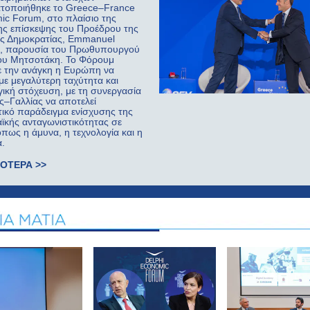
τοποιήθηκε το Greece–France
ic Forum, στο πλαίσιο της
ης επίσκεψης του Προέδρου της
ής Δημοκρατίας, Emmanuel
, παρουσία του Πρωθυπουργού
ου Μητσοτάκη. Το Φόρουμ
ξε την ανάγκη η Ευρώπη να
 με μεγαλύτερη ταχύτητα και
ική στόχευση, με τη συνεργασία
ς–Γαλλίας να αποτελεί
ικό παράδειγμα ενίσχυσης της
ϊκής ανταγωνιστικότητας σε
όπως η άμυνα, η τεχνολογία και η
α.
ΣΟΤΕΡΑ >>