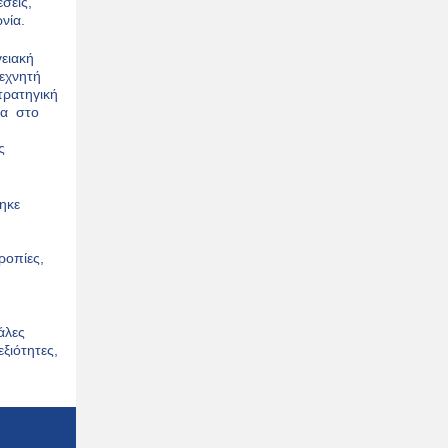
σεις,
ωνία.
γειακή
τεχνητή
τρατηγική
τα στο
ς
ηκε
ροπίες,
άλες
ξιότητες,